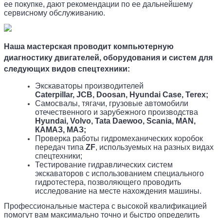
ее покупке, дают рекомендации по ее дальнейшему
сервисному обслуживанию.
Наша мастерская проводит компьютерную
диагностику двигателей, оборудования и систем для
следующих видов спецтехники:
Экскаваторы производителей
Caterpillar
,
JCB
,
Doosan
,
Hyundai Case
,
Terex
;
Самосвалы, тягачи, грузовые автомобили
отечественного и зарубежного производства
Hyundai
,
Volvo
,
Tata
Daewoo
,
Scania
,
MAN
,
КАМАЗ, МАЗ;
Проверка работы гидромеханических коробок
передач типа
ZF
, используемых на разных видах
спецтехники;
Тестирование гидравлических систем
экскаваторов с использованием специального
гидротестера, позволяющего проводить
исследование на месте нахождения машины.
Профессиональные мастера с высокой квалификацией
помогут вам максимально точно и быстро определить