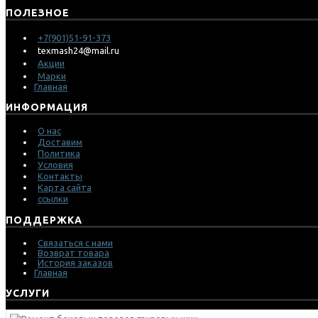
ПОЛЕЗНОЕ
+7(901)51-91-373
texmash24@mail.ru
Акции
Марки
Главная
ИНФОРМАЦИЯ
О нас
Доставим
Политика
Условия
Контакты
Карта сайта
ссылки
ПОДДЕРЖКА
Связаться с нами
Возврат товара
История заказов
Главная
УСЛУГИ