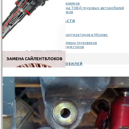
Диагностика и замена ТНВД грузовых автомобилей
Ремонт ГБЦ грузовиков
РЕМОНТ ХОДОВОЙ ЧАСТИ
Замена и ремонт амортизаторов в Москве.
Замена рессор
Замена сальника ступицы грузовиков
Ремонт мостов и редукторов
Ремонт подвески
Больше
ЗАМЕНА САЙЛЕНТБЛОКОВ
ТО ГРУЗОВЫХ АВТОМОБИЛЕЙ
Замена масла
РЕМОНТ ТРАНСМИССИИ (КПП) ГРУЗОВИКОВ
РЕМОНТ ТОПЛИВНОЙ СИСТЕМЫ
АВТОЭЛЕКТРИКА, ДИАГНОСТИКА