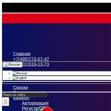
Главная
+7(495)773-07-47
+7(901)519-13-73
Скидки
О нас
Кабинет
Авторизация
Регистрация