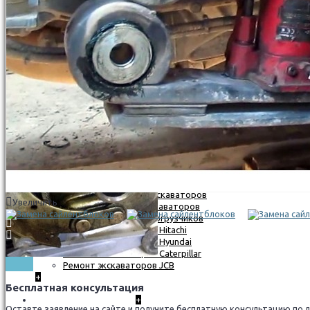
РЕМОНТ ГИДРООБОРУДОВАНИЯ
РЕМОНТ ТОРМОЗНОЙ СИСТЕМЫ ГРУЗОВЫХ АВТОМ
Замена тормозных колодок и накладок грузовиков
Ремонт тормозного суппорта
+
СПЕЦТЕХНИКА
Компьютерная диагностика экскавторов
Ремонт гусеничных экскаваторов
Увеличить
Ремонт колесных экскаваторов
Ремонт экскаватор-погрузчиков
Ремонт экскаваторов Hitachi
Ремонт экскаваторов Hyundai
Ремонт экскаваторов Caterpillar
Ремонт экскаваторов JCB
+
Бесплатная консультация
ДИАГНОСТИКА
+
Оставте заявление на сайте и получите бесплатную консультацию по